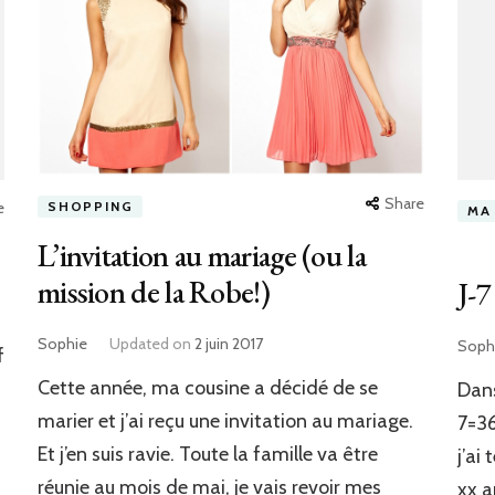
Share
e
SHOPPING
MA
L’invitation au mariage (ou la
mission de la Robe!)
J-7
Sophie
Updated on
2 juin 2017
Soph
f
Cette année, ma cousine a décidé de se
Dans
marier et j’ai reçu une invitation au mariage.
7=36
Et j’en suis ravie. Toute la famille va être
j’ai
réunie au mois de mai, je vais revoir mes
xx a