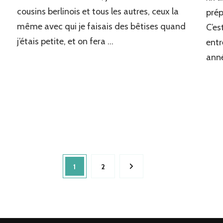
cousins berlinois et tous les autres, ceux la
prép
même avec qui je faisais des bêtises quand
C’es
j’étais petite, et on fera …
entr
anné
Page
1
Page
2