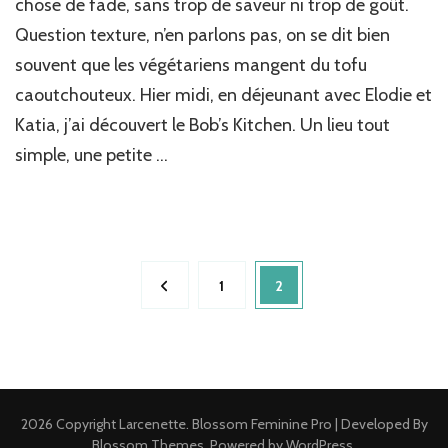
chose de fade, sans trop de saveur ni trop de goût.
Question texture, n’en parlons pas, on se dit bien
souvent que les végétariens mangent du tofu
caoutchouteux. Hier midi, en déjeunant avec Elodie et
Katia, j’ai découvert le Bob’s Kitchen. Un lieu tout
simple, une petite …
Pagination
Page
1
Page
2
des
publications
2026 Copyright
Larcenette
.
Blossom Feminine Pro | Developed By
Blossom Themes
.
Powered by
WordPress
.