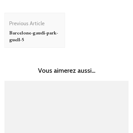
Post
Previous Article
Navigation
Barcelone-gaudi-park-
guell-5
Vous aimerez aussi...