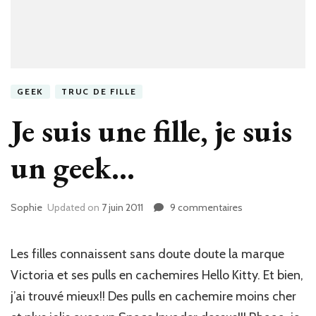
GEEK
TRUC DE FILLE
Je suis une fille, je suis
un geek…
Sophie
Updated on
7 juin 2011
9 commentaires
sur
Je
suis
une
Les filles connaissent sans doute doute la marque
fille,
Victoria et ses pulls en cachemires Hello Kitty. Et bien,
je
j’ai trouvé mieux!! Des pulls en cachemire moins cher
suis
un