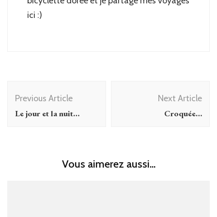
bicyclette dorée et je partage mes voyages
ici :)
Post
Previous Article
Next Article
Navigation
Le jour et la nuit…
Croquée…
Vous aimerez aussi...