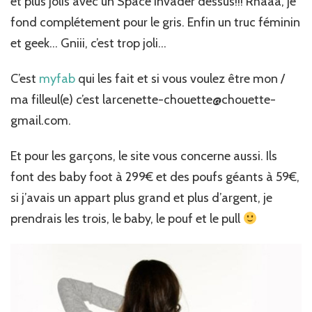
et plus jolis avec un Space Invader dessus!!! Rhaaa, je
geek…
fond complétement pour le gris. Enfin un truc féminin
et geek… Gniii, c’est trop joli…
C’est
myfab
qui les fait et si vous voulez être mon /
ma filleul(e) c’est larcenette-chouette@chouette-
gmail.com.
Et pour les garçons, le site vous concerne aussi. Ils
font des baby foot à 299€ et des poufs géants à 59€,
si j’avais un appart plus grand et plus d’argent, je
prendrais les trois, le baby, le pouf et le pull