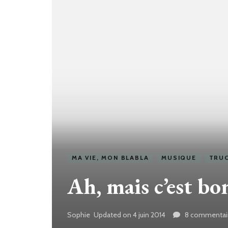
MA VIE, MON BLABLA
MUSIQUE
TRUC
Ah, mais c’est bon
Sophie
Updated on
4 juin 2014
8 commentai