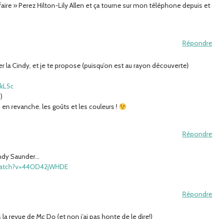
faire » Perez Hilton-Lily Allen et ça tourne sur mon téléphone depuis et
Répondre
r la Cindy, et je te propose (puisqu’on est au rayon découverte)
kL5c
)
 en revanche. les goûts et les couleurs !
Répondre
indy Saunder…
watch?v=44OD42jWHDE
Répondre
ns la revue de Mc Do (et non j’ai pas honte de le dire!)