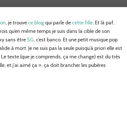
mais
c’est
bon
ton
, je trouve
ce blog
qui parle de
cette fille
. Et là paf,
ça!!
e crois qu’en même temps je suis dans la cible de son
exy sans être
SG
, c’est banco. Et une petit musique pop
alide à mort. Je ne suis pas la seule puisqu’à priori elle est
 Le texte (que je comprends, ça me change) est du très
lle, et j’ai aimé ça », ça doit brancher les pubères