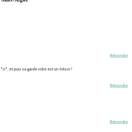
Répondre
*o*, et puis sa garde robe est un trésor !
Répondre
Répondre