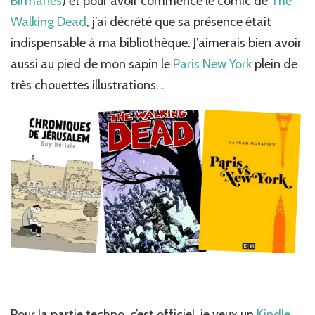
Birmanes
) et pour avoir commencé le comic de
The
Walking Dead
, j’ai décrété que sa présence était
indispensable à ma bibliothèque. J’aimerais bien avoir
aussi au pied de mon sapin le
Paris New York
plein de
très chouettes illustrations…
Pour la partie techno, c’est officiel, je veux un
Kindle
,