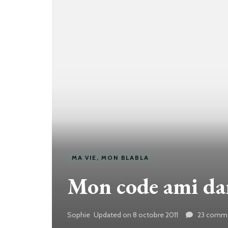
MA VIE, MON BLABLA
Mon code ami da
Sophie
Updated on
8 octobre 2011
23 comme