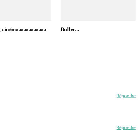
 cinémaaaaaaaaaaaa
Buller…
Répondre
Répondre