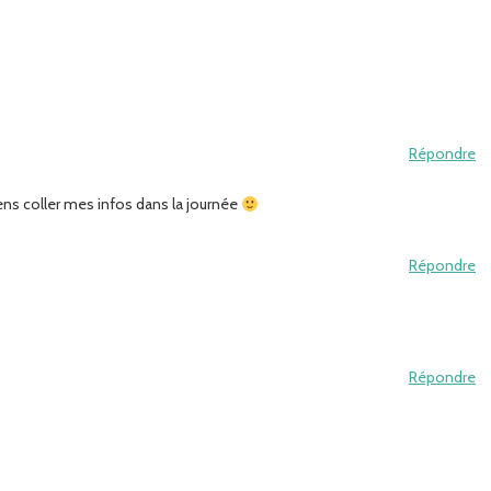
Répondre
iens coller mes infos dans la journée
Répondre
Répondre