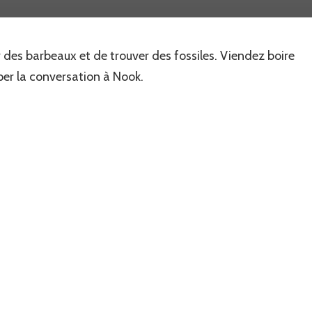
code
ami
dans
r des barbeaux et de trouver des fossiles. Viendez boire
Animal
Crossing…
per la conversation à Nook.