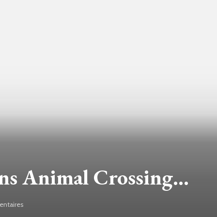
ns Animal Crossing…
ntaires
sur
Mon