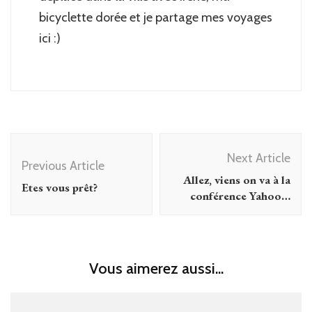
bicyclette dorée et je partage mes voyages
ici :)
Post
Next Article
Navigation
Previous Article
Allez, viens on va à la
Etes vous prêt?
conférence Yahoo…
Vous aimerez aussi...