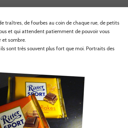
de
mes
ennemis
e traîtres, de fourbes au coin de chaque rue, de petits
allemands…
ribus et qui attendent patiemment de pouvoir vous
r et sombre.
 ils sont très souvent plus fort que moi. Portraits des