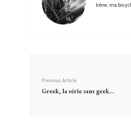
Irène, ma bicyc
Post
Navigation
Previous Article
Greek, la série sans geek…