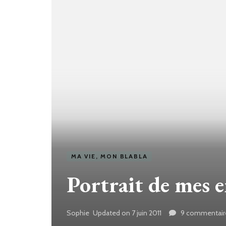
MA VIE, MON BLABLA
Portrait de mes 
Sophie
Updated on
7 juin 2011
9 commentair