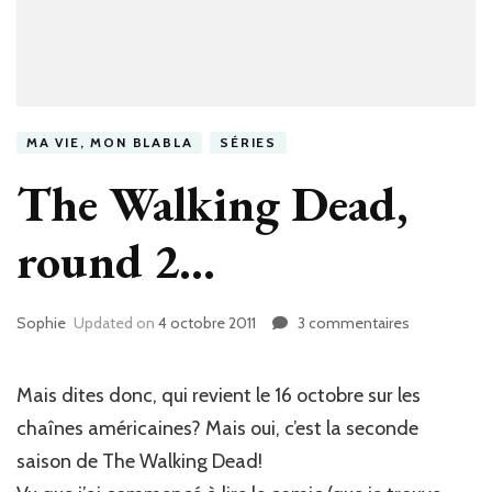
MA VIE, MON BLABLA
SÉRIES
The Walking Dead,
round 2…
Sophie
Updated on
4 octobre 2011
3 commentaires
sur
The
Walking
Dead,
Mais dites donc, qui revient le 16 octobre sur les
round
chaînes américaines? Mais oui, c’est la seconde
2…
saison de The Walking Dead!