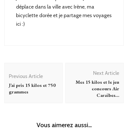
déplace dans la ville avec Irène, ma
bicyclette dorée et je partage mes voyages
ici :)
Post
Next Article
Navigation
Previous Article
Mes 15 kilos et le jeu
J’ai pris 15 kilos et 750
concours Air
grammes
Caraïbes…
Vous aimerez aussi...