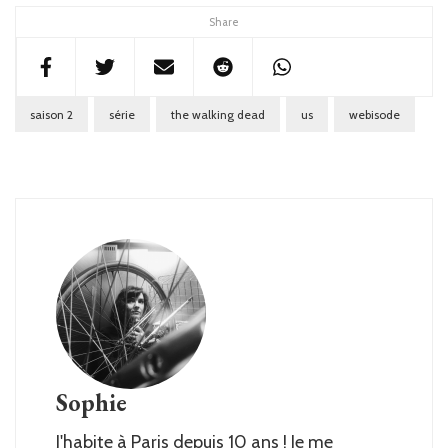
Share
saison 2
série
the walking dead
us
webisode
Sophie
J'habite à Paris depuis 10 ans ! Je me