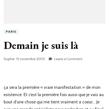
PARIS
Demain je suis là
Sophie
15 novembre 2005
Leave a Comment
on
Demain
je
suis
là
ça sera la première « vraie manifestation » de mon
existence. Et c’est la première fois aussi que je vais au
bout d’une chose qui me tient vraiment a coeur… Je