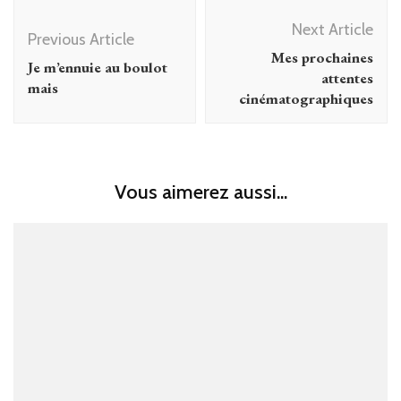
Post
Next Article
Navigation
Previous Article
Mes prochaines
Je m’ennuie au boulot
attentes
mais
cinématographiques
Vous aimerez aussi...