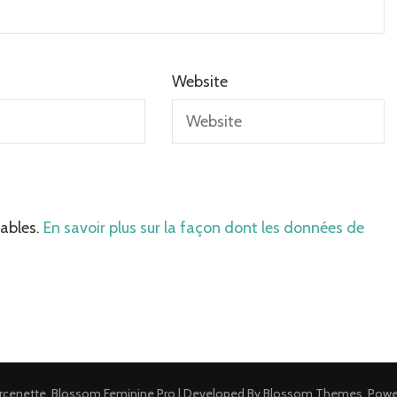
Website
rables.
En savoir plus sur la façon dont les données de
rcenette
.
Blossom Feminine Pro | Developed By
Blossom Themes
.
Powe