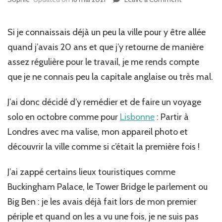
Que
faire
à
Si je connaissais déjà un peu la ville pour y être allée
Londres
quand j’avais 20 ans et que j’y retourne de manière
pour
assez régulière pour le travail, je me rends compte
un
week
que je ne connais peu la capitale anglaise ou très mal.
end
de
J’ai donc décidé d’y remédier et de faire un voyage
4
jours
solo en octobre comme pour
Lisbonne
: Partir à
Londres avec ma valise, mon appareil photo et
découvrir la ville comme si c’était la première fois !
J’ai zappé certains lieux touristiques comme
Buckingham Palace, le Tower Bridge le parlement ou
Big Ben : je les avais déjà fait lors de mon premier
périple et quand on les a vu une fois, je ne suis pas