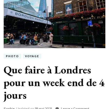
PHOTO
VOYAGE
Que faire à Londres
pour un week end de 4
jours
Sophie
Updated on
18 mai 2021
Leave a Comment
on