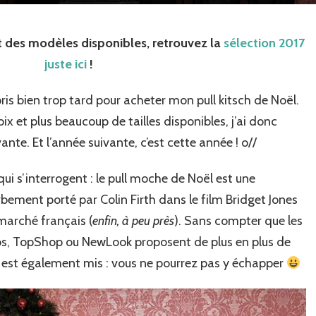
son
pull
t des modèles disponibles, retrouvez la
sélection 2017
kitsch
de
juste ici
!
Noël
?
pris bien trop tard pour acheter mon pull kitsch de Noël.
oix et plus beaucoup de tailles disponibles, j’ai donc
ante. Et l’année suivante, c’est cette année ! o//
ui s’interrogent : le pull moche de Noël est une
ement porté par Colin Firth dans le film Bridget Jones
 marché français (
enfin, à peu près
). Sans compter que les
s, TopShop ou NewLook proposent de plus en plus de
y est également mis : vous ne pourrez pas y échapper