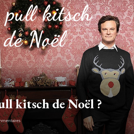
ll kitsch de Noël ?
mmentaires
sur
Ou
acheter