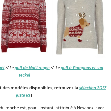
oël
// Le
pull de Noël rouge
// Le
pull à Pompons et son
teckel
t des modèles disponibles, retrouvez la
sélection 2017
juste ici
!
 du moche est, pour l’instant, atttribué à Newlook, avec