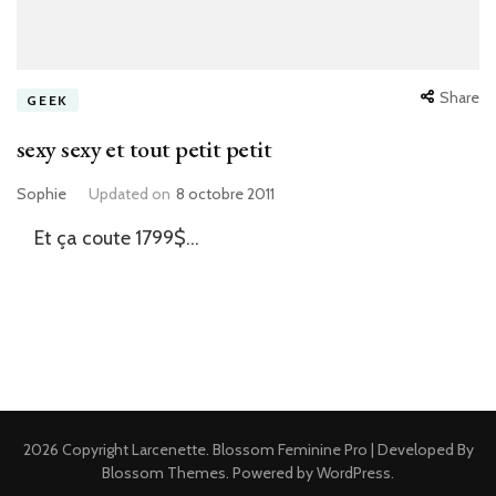
Share
GEEK
sexy sexy et tout petit petit
Sophie
Updated on
8 octobre 2011
Et ça coute 1799$…
2026 Copyright
Larcenette
.
Blossom Feminine Pro | Developed By
Blossom Themes
.
Powered by
WordPress
.