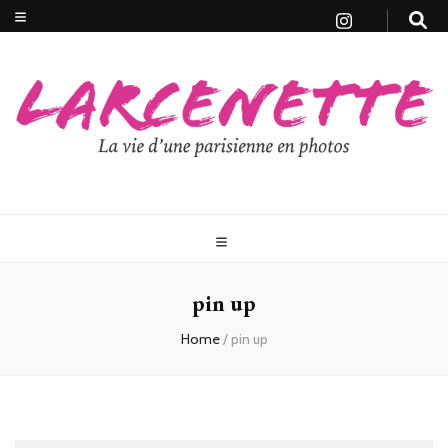
pin up
Home
/
pin up