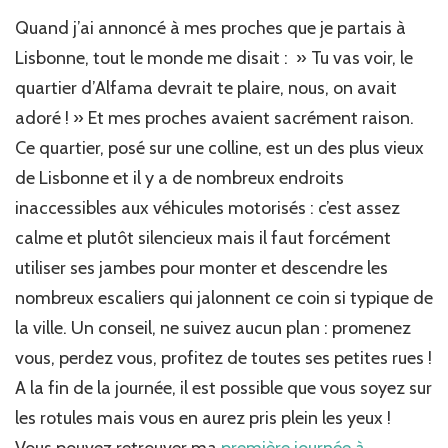
seule
à
Quand j’ai annoncé à mes proches que je partais à
Lisbonne,
Lisbonne, tout le monde me disait : » Tu vas voir, le
direction
quartier d’Alfama devrait te plaire, nous, on avait
le
quartier
adoré ! » Et mes proches avaient sacrément raison.
d’Alfama…
Ce quartier, posé sur une colline, est un des plus vieux
de Lisbonne et il y a de nombreux endroits
inaccessibles aux véhicules motorisés : c’est assez
calme et plutôt silencieux mais il faut forcément
utiliser ses jambes pour monter et descendre les
nombreux escaliers qui jalonnent ce coin si typique de
la ville. Un conseil, ne suivez aucun plan : promenez
vous, perdez vous, profitez de toutes ses petites rues !
A la fin de la journée, il est possible que vous soyez sur
les rotules mais vous en aurez pris plein les yeux !