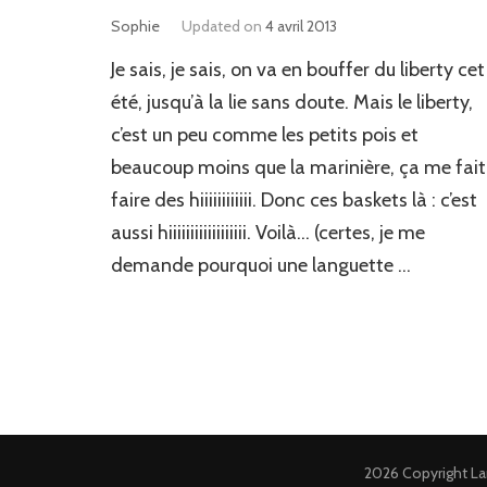
Sophie
Updated on
4 avril 2013
Je sais, je sais, on va en bouffer du liberty cet
été, jusqu’à la lie sans doute. Mais le liberty,
c’est un peu comme les petits pois et
beaucoup moins que la marinière, ça me fait
faire des hiiiiiiiiiiii. Donc ces baskets là : c’est
aussi hiiiiiiiiiiiiiiiiii. Voilà… (certes, je me
demande pourquoi une languette …
2026 Copyright
La