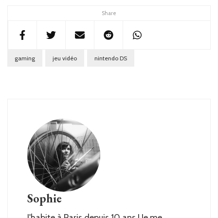
Share
gaming
jeu vidéo
nintendo DS
Sophie
J'habite à Paris depuis 10 ans ! Je me