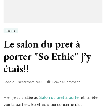
PARIS
Le salon du pret à
porter "So Ethic" j’y
étais!!
Sophie
3 septembre 2006
Leave a Comment
on
Le
salon
du
Hier, Je suis allée au
Salon du prêt à porter
et j’ai été
pret
voir la partie « So Ethic » qui concerne plus