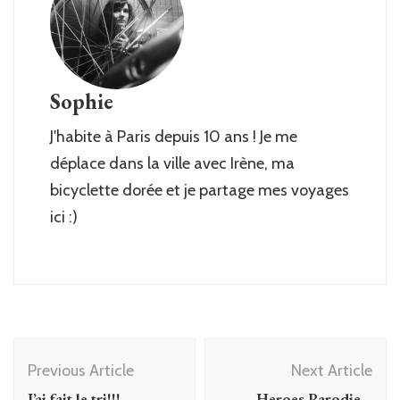
Sophie
J'habite à Paris depuis 10 ans ! Je me
déplace dans la ville avec Irène, ma
bicyclette dorée et je partage mes voyages
ici :)
Post
Previous Article
Next Article
Navigation
J’ai fait le tri!!!
Heroes Parodie…