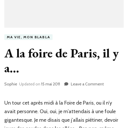
MA VIE, MON BLABLA
A la foire de Paris, il y
a…
Sophie
Updated on
15 mai 2011
Leave a Comment
on
A
la
foire
Un tour cet après midi à la Foire de Paris, ou il n’y
de
avait personne. Oui, oui, je m’attendais à une foule
Paris,
gigantesque. Je me disais que j’allais piétiner, devoir
il
y