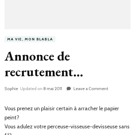
MA VIE, MON BLABLA
Annonce de
recrutement…
Sophie
Updated on
8 mai 2011
Leave a Comment
on
Annonce
de
recrutement…
Vous prenez un plaisir certain à arracher le papier
peint?
Vous adulez votre perceuse-visseuse-devisseuse sans