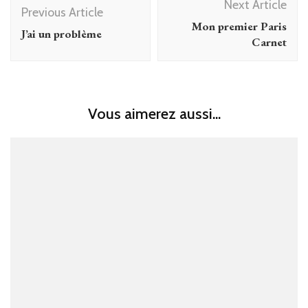
Next Article
Navigation
Previous Article
Mon premier Paris
J’ai un problème
Carnet
Vous aimerez aussi...