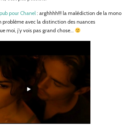
 pub pour Chanel
: arghhhh!!! la malédiction de la mono
i un problème avec la distinction des nuances
que moi, j’y vois pas grand chose…