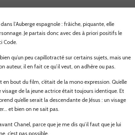
Tautou,
l’actrice
mono
dans l’Auberge espagnole : frâiche, piquante, elle
expression…
sonnage. Je partais donc avec des à priori positifs le
ci Code.
bien qu’un peu capillotracté sur certains sujets, mais une
n auteur, il en fait ce qu’il veut, on adhère ou pas.
ut en bout du film, c’était de la mono expression. Qu’elle
le visage de la jeune actrice était toujours identique. Et
rend qu’elle serait la descendante de Jésus : un visage
er… et bien on ne sait pas.
ant Chanel, parce que je me dis qu’il faut que je lui
 c’est pas possible.