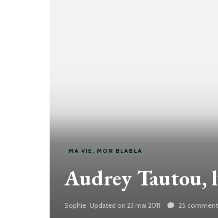
MA VIE, MON BLABLA
Audrey Tautou, l
Sophie
Updated on
23 mai 2011
25 commenta