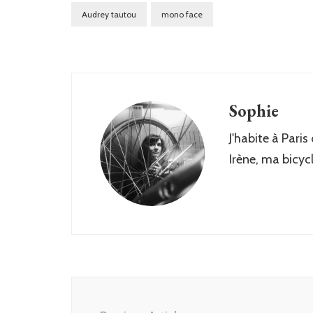
Audrey tautou
mono face
Sophie
J'habite à Paris
Irène, ma bicyc
Post
Navigation