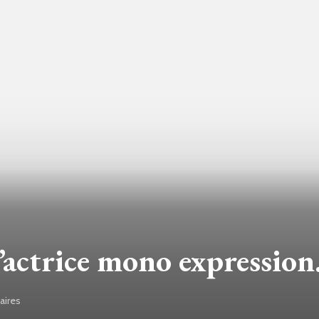
’actrice mono expressio
ires
sur
Audrey