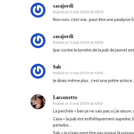
casajordi
Posted on
5 mai 2009 at 10h15
Non non, c’est vrai…peut être une paralysie 
casajordi
Posted on
5 mai 2009 at 10h16
(par contre la lumière de la pub de Jeunet es
Sab
Posted on
5 mai 2009 at 10h16
Je dirais même plus : c’est une piètre actrice
Larcenette
Posted on
5 mai 2009 at 10h21
La perchée > ben je ne sais pas si j’ai raison
Casa > la pub est esthétiquement superbe, la
perturbe…
Sab > je n’irais peut être pas jusque là puisq