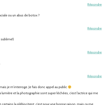
Répondre
faciale ou un abus de botox ?
Répondre
t sublime!)
Répondre
…
Répondre
, mais je m’interroge. Je fais donc appel au public
 lumière et la photographie sont super léchées, c’est l’actrice qui me
ue certains la plébiscitent, c’est pour une bonne raison, mais ça me