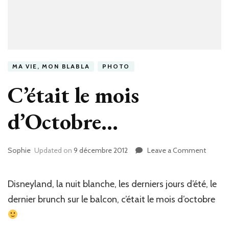
MA VIE, MON BLABLA
PHOTO
C’était le mois
d’Octobre…
Sophie
Updated on
9 décembre 2012
Leave a Comment
on
C’était
le
mois
Disneyland, la nuit blanche, les derniers jours d’été, le
d’Octo
dernier brunch sur le balcon, c’était le mois d’octobre