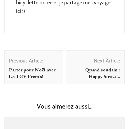
bicyclette dorée et je partage mes voyages
ici :)
Post
Previous Article
Next Article
Navigation
Partez pour Noël avec
Quand soudain :
les TGV Prem’s!
Happy Street…
Vous aimerez aussi...