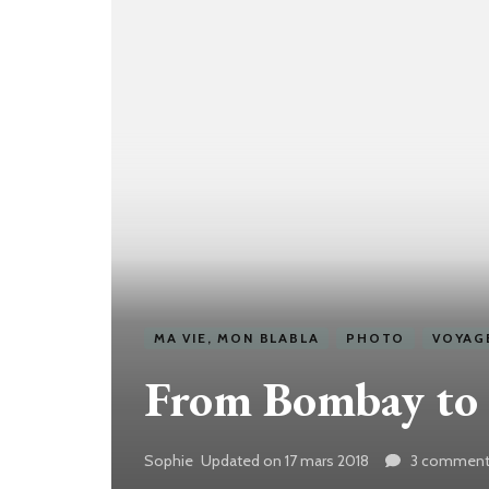
MA VIE, MON BLABLA
PHOTO
VOYAG
From Bombay to
Sophie
Updated on
17 mars 2018
3 comment