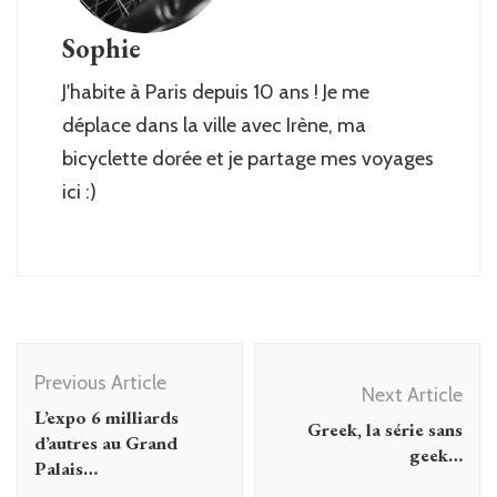
Sophie
J'habite à Paris depuis 10 ans ! Je me
déplace dans la ville avec Irène, ma
bicyclette dorée et je partage mes voyages
ici :)
Post
Previous Article
Navigation
Next Article
L’expo 6 milliards
Greek, la série sans
d’autres au Grand
geek…
Palais…