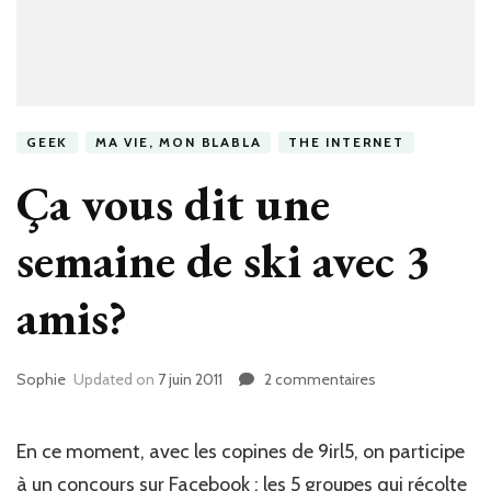
GEEK
MA VIE, MON BLABLA
THE INTERNET
Ça vous dit une
semaine de ski avec 3
amis?
Sophie
Updated on
7 juin 2011
2 commentaires
sur
Ça
vous
dit
En ce moment, avec les copines de 9irl5, on participe
une
à un concours sur Facebook : les 5 groupes qui récolte