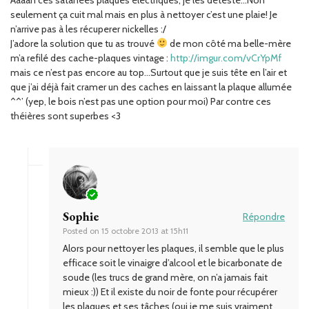
seulement ça cuit mal mais en plus à nettoyer c’est une plaie! Je
n’arrive pas à les récuperer nickelles :/
J’adore la solution que tu as trouvé
de mon côté ma belle-mère
m’a refilé des cache-plaques vintage :
http://imgur.com/vCrYpMf
mais ce n’est pas encore au top…Surtout que je suis tête en l’air et
que j’ai déjà fait cramer un des caches en laissant la plaque allumée
^^’ (yep, le bois n’est pas une option pour moi) Par contre ces
théières sont superbes <3
Sophie
Répondre
Posted on
15 octobre 2013 at 15h11
Alors pour nettoyer les plaques, il semble que le plus
efficace soit le vinaigre d’alcool et le bicarbonate de
soude (les trucs de grand mère, on n’a jamais fait
mieux :)) Et il existe du noir de fonte pour récupérer
les plaques et ses tâches (oui je me suis vraiment