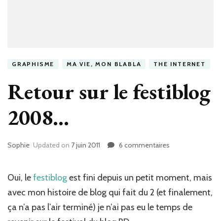
GRAPHISME
MA VIE, MON BLABLA
THE INTERNET
Retour sur le festiblog
2008…
Sophie
Updated on
7 juin 2011
6 commentaires
sur
Retour
sur
le
Oui, le
festiblog
est fini depuis un petit moment, mais
festiblog
avec mon histoire de blog qui fait du 2 (et finalement,
2008…
ça n’a pas l’air terminé) je n’ai pas eu le temps de