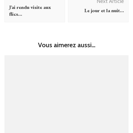
Navigation
Next Article
J’ai rendu visite aux
Le jour et la nuit…
flics…
Vous aimerez aussi...