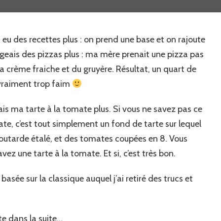
tarte
à
la
 eu des recettes plus : on prend une base et on rajoute
tomate
à
geais des pizzas plus : ma mère prenait une pizza pas
ma
la crème fraiche et du gruyère. Résultat, un quart de
façon…
s vraiment trop faim
is ma tarte à la tomate plus. Si vous ne savez pas ce
ate, c’est tout simplement un fond de tarte sur lequel
utarde étalé, et des tomates coupées en 8. Vous
vez une tarte à la tomate. Et si, c’est très bon.
asée sur la classique auquel j’ai retiré des trucs et
te dans la suite…