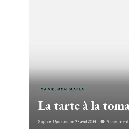
MA VIE, MON BLABLA
La tarte à la tom
Sophie
Updated on
27 avril 2014
9 commenta