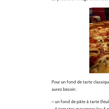
Pour un fond de tarte classiq
aurez besoin :
– un fond de pâte à tarte (feui
– 6 tomates moyennes (ou 4 g