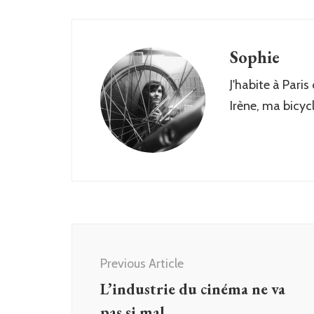
Sophie
J'habite à Paris
Irène, ma bicyc
Post
Navigation
Previous Article
L’industrie du cinéma ne va
pas si mal…