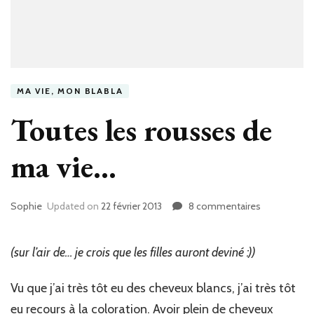
MA VIE, MON BLABLA
Toutes les rousses de
ma vie…
Sophie
Updated on
22 février 2013
8 commentaires
sur
Toutes
les
rousses
(sur l’air de… je crois que les filles auront deviné :))
de
ma
Vu que j’ai très tôt eu des cheveux blancs, j’ai très tôt
vie…
eu recours à la coloration. Avoir plein de cheveux