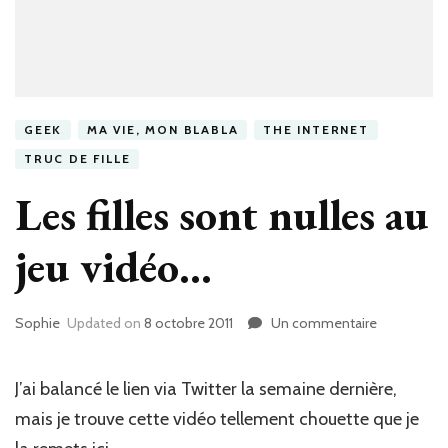
GEEK
MA VIE, MON BLABLA
THE INTERNET
TRUC DE FILLE
Les filles sont nulles au
jeu vidéo…
Sophie
Updated on
8 octobre 2011
Un commentaire
sur
Les
filles
sont
J’ai balancé le lien via Twitter la semaine dernière,
nulles
mais je trouve cette vidéo tellement chouette que je
au