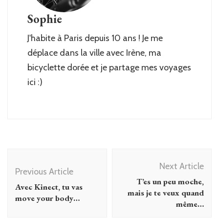
Sophie
J'habite à Paris depuis 10 ans ! Je me
déplace dans la ville avec Irène, ma
bicyclette dorée et je partage mes voyages
ici :)
Post
Next Article
Navigation
Previous Article
T’es un peu moche,
Avec Kinect, tu vas
mais je te veux quand
move your body…
même…