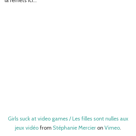
la remets ici…
jeu
vidéo…
Girls suck at video games / Les filles sont nulles aux
jeux vidéo
from
Stéphanie Mercier
on
Vimeo
.