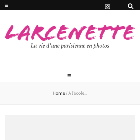
Home
/
A l’école…