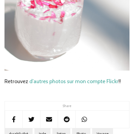
Retrouvez
d’autres photos sur mon compte Flickr
!!
Share
durabili-thé
Inde
lipton
Photo
Voyage