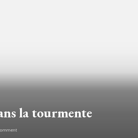
ans la tourmente
 Comment
on
Les