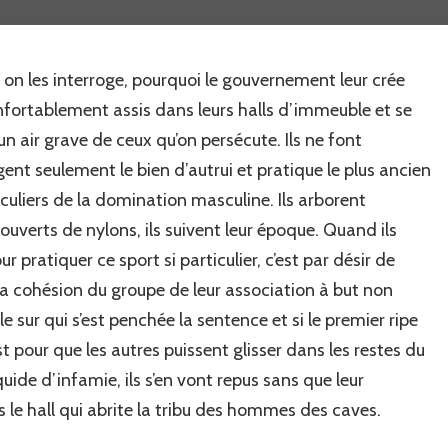
tournantes
dans
la
on les interroge, pourquoi le gouvernement leur crée
tourmente
nfortablement assis dans leurs halls d’immeuble et se
n air grave de ceux qu’on persécute. Ils ne font
gent seulement le bien d’autrui et pratique le plus ancien
éculiers de la domination masculine. Ils arborent
ouverts de nylons, ils suivent leur époque. Quand ils
 pratiquer ce sport si particulier, c’est par désir de
 la cohésion du groupe de leur association à but non
elle sur qui s’est penchée la sentence et si le premier ripe
est pour que les autres puissent glisser dans les restes du
quide d’infamie, ils s’en vont repus sans que leur
 le hall qui abrite la tribu des hommes des caves.