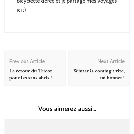
bicyclette dorée et je partage mes voyages
ici :)
Post
Previous Article
Next Article
Navigation
Le retour du Tricot
Winter is coming : vite,
pour les sans abris !
un bonnet !
Vous aimerez aussi...