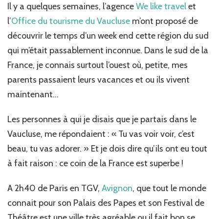
à
Il y a quelques semaines, l’agence
We like travel
et
Avignon…
l’
Office du tourisme du Vaucluse
m’ont proposé de
découvrir le temps d’un week end cette région du sud
qui m’était passablement inconnue. Dans le sud de la
France, je connais surtout l’ouest où, petite, mes
parents passaient leurs vacances et ou ils vivent
maintenant…
Les personnes à qui je disais que je partais dans le
Vaucluse, me répondaient : « Tu vas voir voir, c’est
beau, tu vas adorer. » Et je dois dire qu’ils ont eu tout
à fait raison : ce coin de la France est superbe !
A 2h40 de Paris en TGV,
Avignon
, que tout le monde
connait pour son Palais des Papes et son Festival de
Théâtre est une ville très agréable ou il fait bon se