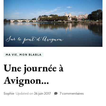
MA VIE, MON BLABLA
Une journée à
Avignon…
Sophie
Updated on
26 juin 2017
7 commentaires
sur
Une
journée