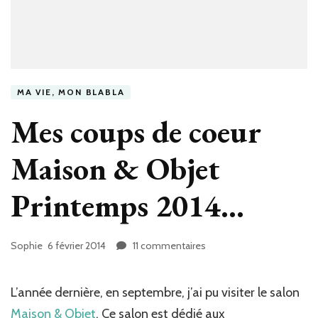
MA VIE, MON BLABLA
Mes coups de coeur
Maison & Objet
Printemps 2014…
Sophie
6 février 2014
11 commentaires
sur
Mes
coups
de
L’année dernière, en septembre, j’ai pu visiter le salon
coeur
Maison & Objet
. Ce salon est dédié aux