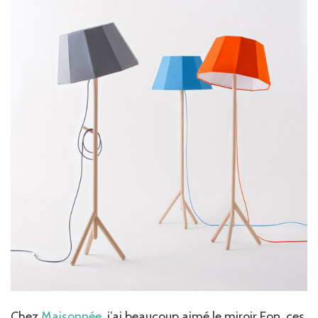
Chez
Maisonnée
, j’ai beaucoup aimé le miroir Eon, ces