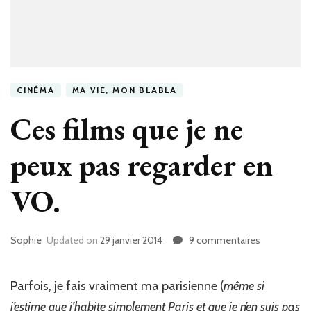
CINÉMA
MA VIE, MON BLABLA
Ces films que je ne
peux pas regarder en
VO.
Sophie
Updated on
29 janvier 2014
9 commentaires
sur
Ces
films
que
Parfois, je fais vraiment ma parisienne (
même si
je
j’estime que j’habite simplement Paris et que je n’en suis pas