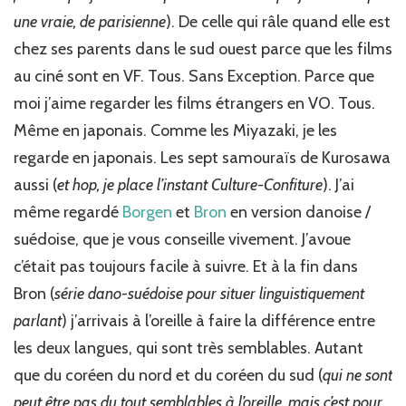
ne
une vraie, de parisienne
). De celle qui râle quand elle est
peux
pas
chez ses parents dans le sud ouest parce que les films
regarder
au ciné sont en VF. Tous. Sans Exception. Parce que
en
VO.
moi j’aime regarder les films étrangers en VO. Tous.
Même en japonais. Comme les Miyazaki, je les
regarde en japonais. Les sept samouraïs de Kurosawa
aussi (
et hop, je place l’instant Culture-Confiture
). J’ai
même regardé
Borgen
et
Bron
en version danoise /
suédoise, que je vous conseille vivement. J’avoue
c’était pas toujours facile à suivre. Et à la fin dans
Bron (
série dano-suédoise pour situer linguistiquement
parlant
) j’arrivais à l’oreille à faire la différence entre
les deux langues, qui sont très semblables. Autant
que du coréen du nord et du coréen du sud (
qui ne sont
peut être pas du tout semblables à l’oreille, mais c’est pour