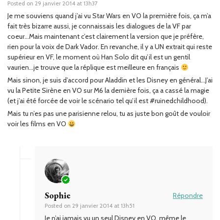
Posted on
29 janvier 2014 at 13h37
Je me souviens quand j’ai vu Star Wars en VO la première fois, ça m’a
fait très bizarre aussi, je connaissais les dialogues de la VF par
coeur…Mais maintenant c’est clairement la version que je préfère,
rien pour la voix de Dark Vador. En revanche, il y a UN extrait qui reste
supérieur en VF, le moment où Han Solo dit qu’il est un gentil
vaurien…je trouve que la réplique est meilleure en français
Mais sinon, je suis d’accord pour Aladdin et les Disney en général…J’ai
vu la Petite Sirène en VO sur M6 la dernière fois, ça a cassé la magie
(et j’ai été forcée de voir le scénario tel qu’il est #ruinedchildhood).
Mais tu n’es pas une parisienne relou, tu as juste bon goût de vouloir
voir les films en VO
Sophie
Répondre
Posted on
29 janvier 2014 at 13h51
Je n’ai jamais vu un seul Disney en VO, même le