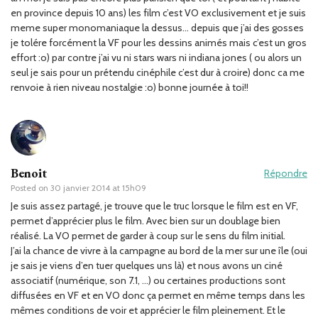
en province depuis 10 ans) les film c’est VO exclusivement et je suis
meme super monomaniaque la dessus… depuis que j’ai des gosses
je tolére forcément la VF pour les dessins animés mais c’est un gros
effort :o) par contre j’ai vu ni stars wars ni indiana jones ( ou alors un
seul je sais pour un prétendu cinéphile c’est dur à croire) donc ca me
renvoie à rien niveau nostalgie :o) bonne journée à toi!!
Benoit
Répondre
Posted on
30 janvier 2014 at 15h09
Je suis assez partagé, je trouve que le truc lorsque le film est en VF,
permet d’apprécier plus le film. Avec bien sur un doublage bien
réalisé. La VO permet de garder à coup sur le sens du film initial.
J’ai la chance de vivre à la campagne au bord de la mer sur une île (oui
je sais je viens d’en tuer quelques uns là) et nous avons un ciné
associatif (numérique, son 7.1, …) ou certaines productions sont
diffusées en VF et en VO donc ça permet en même temps dans les
mêmes conditions de voir et apprécier le film pleinement. Et le