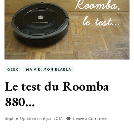
GEEK
MA VIE, MON BLABLA
Le test du Roomba
880…
Sophie
Updated on
6 juin 2017
Leave a Comment
on
Le
test