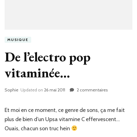
MUSIQUE
De l’electro pop
vitaminée…
Sophie
Updated on
26 mai 2011
2 commentaires
sur
De
l’electro
pop
Et moi en ce moment, ce genre de sons, ça me fait
vitaminée…
plus de bien d’un Upsa vitamine C effervescent…
Ouais, chacun son truc hein