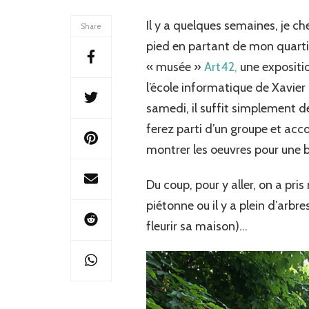
art
Il y a quelques semaines, je che
s’instal
Share
dans
pied en partant de mon quartier
une
« musée »
Art42,
une expositio
école
parisi
l’école informatique de Xavier N
samedi, il suffit simplement de 
ferez parti d’un groupe et acc
montrer les oeuvres pour une 
Du coup, pour y aller, on a pri
piétonne ou il y a plein d’arbre
fleurir sa maison)…