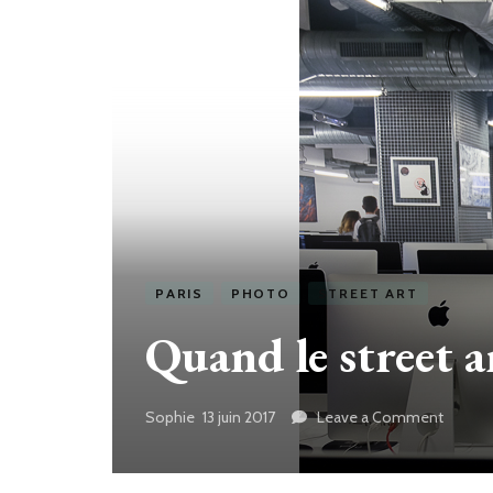
PARIS
PHOTO
STREET ART
Quand le street a
Sophie
13 juin 2017
Leave a Comment
on
Quand
le
street