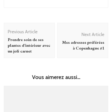
Post
Previous Article
Navigation
Next Article
Prendre soin de ses
Mes adresses préférées
plantes d’intérieur avec
à Copenhague #1
un joli carnet
Vous aimerez aussi...