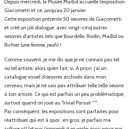
au
Depuis mercredi, le Musée Maillol accueille l’exposition
Musée
Giacometti et ce, jusqu’au 20 janvier.
Maillol
Cette exposition présente 50 oeuvres de Giacometti
et créé un joli dialogue avec vingt-cinq autres
oeuvres d’artistes tels que Bourdelle, Rodin, Maillol ou
Richier (
une femme, yeah
) !
Comme souvent, je me dis que je ne connais pas tel
ou tel artiste, alors qu’en fait, si. A priori, j’ai un
catalogue visuel d’oeuvres archivés dans mon
cerveau, mais je ne sais pas attribuer telle telle oeuvre
à son artiste. Ce qui est parfois un peu problèmatique,
surtout quand on joue au Trivial Pursuit ^^.
Par conséquent, les expositions sont parfaites pour
réattribuer qui est à quoi : en gros, je parfais ma
culture o// (
et puis j’apprends à en parler aussi parce que