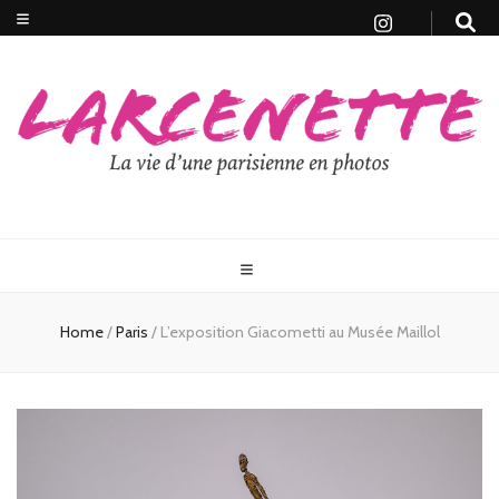
Home
/
Paris
/
L’exposition Giacometti au Musée Maillol