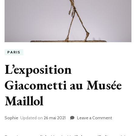
PARIS
L’exposition
Giacometti au Musée
Maillol
Sophie
Updated on
26 mai 2021
Leave a Comment
on
L’exposition
Giacometti