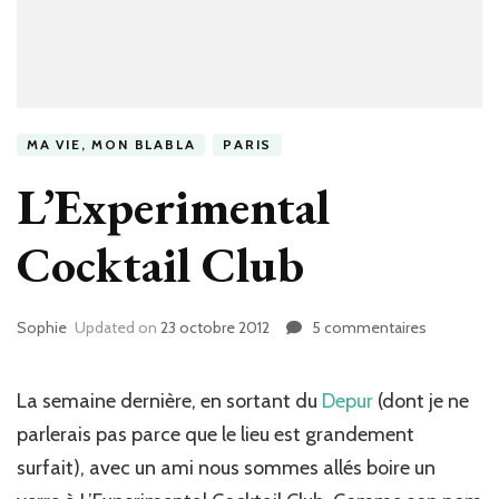
MA VIE, MON BLABLA
PARIS
L’Experimental
Cocktail Club
Sophie
Updated on
23 octobre 2012
5 commentaires
sur
L’Experime
Cocktail
Club
La semaine dernière, en sortant du
Depur
(dont je ne
parlerais pas parce que le lieu est grandement
surfait), avec un ami nous sommes allés boire un