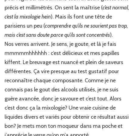
précis et millimétrés. On sent la maîtrise (
c’est normal,
c’est la mixologie hein
). Mais ils font une tête de
parisiens un peu (
comprendre qu’ils ne sourient pas trop,
mais c’est sans doute parce qu’ils sont concentrés
).
Nos verres arrivent. Je sens, je goute, et là je fais
mmmmmhhhhhh : c’est délicieux et mes papilles
kiffent. Le breuvage est nuancé et plein de saveurs
différentes. Ça vire presque au test gustatif pour
reconnaître chaque composante. Comme je ne
connais pas le gout des alcools utilisés, je ne suis
guère avancée, donc je savoure et c’est tout. Alors
c’est donc ça la mixologie? Une vraie cuisine de
liquides divers et variés pour obtenir ce résultat aussi
bon? Je mets mon ton moqueur dans ma poche et
j’apprécie le verre qu’on m’a apporté…