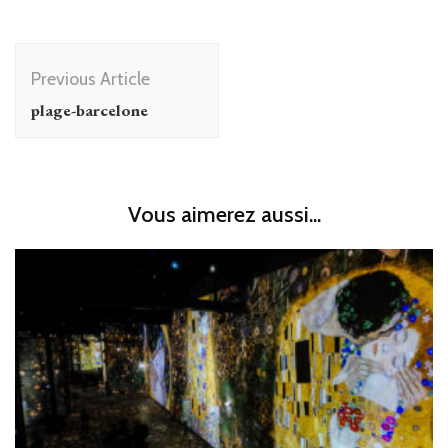
Post
Previous Article
Navigation
plage-barcelone
Vous aimerez aussi...