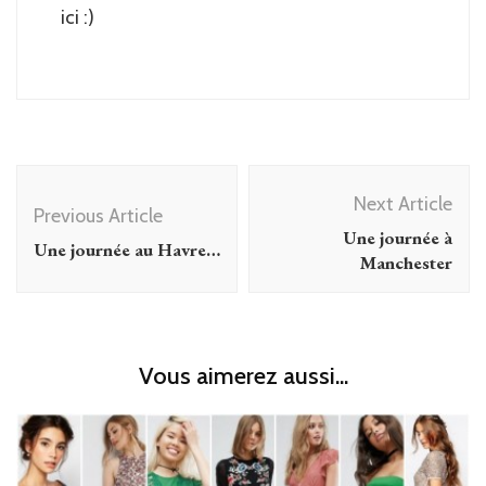
ici :)
Post
Next Article
Navigation
Previous Article
Une journée à
Une journée au Havre…
Manchester
Vous aimerez aussi...