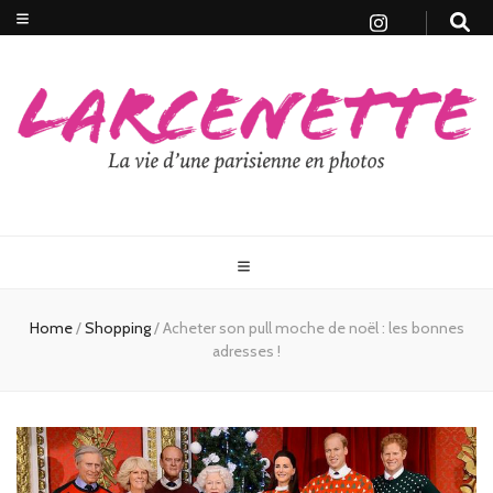
Home
/
Shopping
/
Acheter son pull moche de noël : les bonnes
adresses !