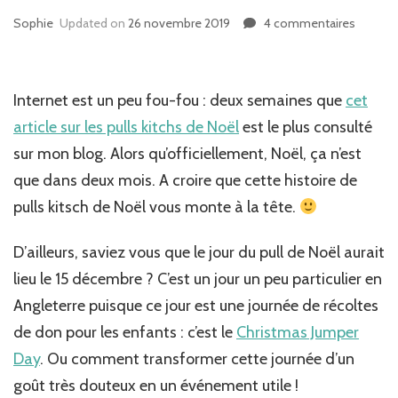
Sophie
Updated on
26 novembre 2019
4 commentaires
sur
Acheter
son
pull
moche
Internet est un peu fou-fou : deux semaines que
cet
de
article sur les pulls kitchs de Noël
est le plus consulté
noël
sur mon blog. Alors qu’officiellement, Noël, ça n’est
:
les
que dans deux mois. A croire que cette histoire de
bonnes
pulls kitsch de Noël vous monte à la tête.
adress
!
D’ailleurs, saviez vous que le jour du pull de Noël aurait
lieu le 15 décembre ? C’est un jour un peu particulier en
Angleterre puisque ce jour est une journée de récoltes
de don pour les enfants : c’est le
Christmas Jumper
Day
. Ou comment transformer cette journée d’un
goût très douteux en un événement utile !