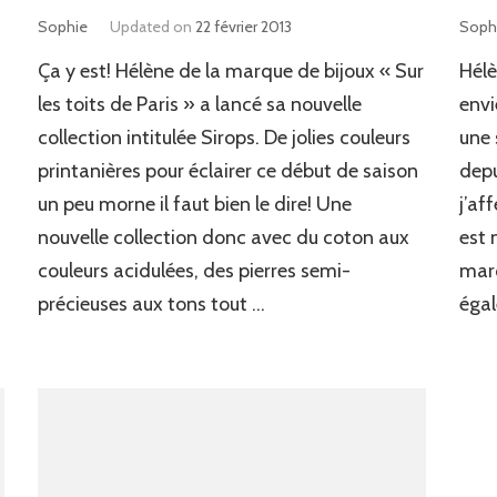
Sophie
Updated on
22 février 2013
Soph
Ça y est! Hélène de la marque de bijoux « Sur
Hélè
les toits de Paris » a lancé sa nouvelle
envi
collection intitulée Sirops. De jolies couleurs
une 
printanières pour éclairer ce début de saison
depu
un peu morne il faut bien le dire! Une
j’af
nouvelle collection donc avec du coton aux
est 
couleurs acidulées, des pierres semi-
marq
précieuses aux tons tout …
égal