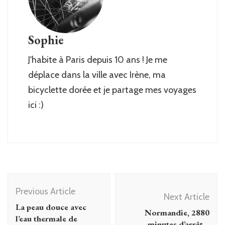
Sophie
J'habite à Paris depuis 10 ans ! Je me
déplace dans la ville avec Irène, ma
bicyclette dorée et je partage mes voyages
ici :)
Post
Previous Article
Navigation
Next Article
La peau douce avec
Normandie, 2880
l’eau thermale de
minutes d’arrêt…