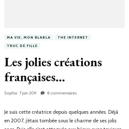
MA VIE, MON BLABLA
THE INTERNET
TRUC DE FILLE
Les jolies créations
françaises…
Sophie
7 juin 2011
8 commentaires
sur
Les
jolies
créations
Je suis cette créatrice depuis quelques années. Déjà
françaises…
en 2007, j’étais tombée sous le charme de ses jolis