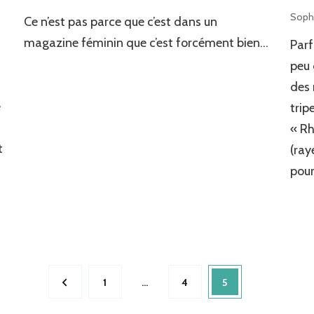
Soph
Ce n’est pas parce que c’est dans un
magazine féminin que c’est forcément bien…
Parf
peu 
des 
e
trip
« Rh
t
(ray
pour
Page
1
…
Page
4
Page
5