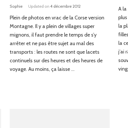
Sophie
Updated on
4 décembre 2012
A la
plus
Plein de photos en vrac de la Corse version
la p
Montagne. Il y a plein de villages super
fill
mignons, il faut prendre le temps de s’y
,
la c
arrêter et ne pas être sujet au mal des
j’ai
transports : les routes ne sont que lacets
souv
continuels sur des heures et des heures de
s
ving
voyage. Au moins, ça laisse …