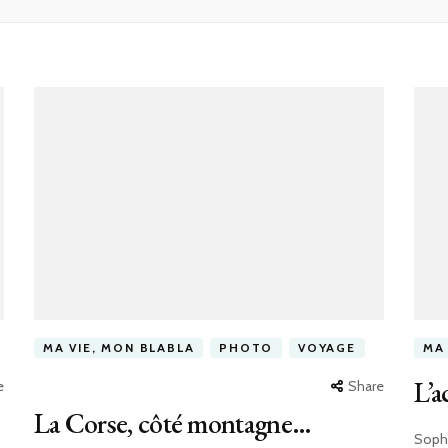
MA VIE, MON BLABLA
PHOTO
VOYAGE
MA
L’a
e
Share
La Corse, côté montagne…
Soph