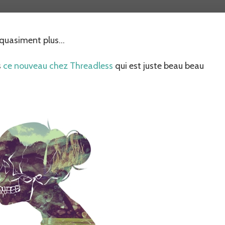
ne
porte
plus
u quasiment plus…
de
tee
shirts
s
ce nouveau chez Threadless
qui est juste beau beau