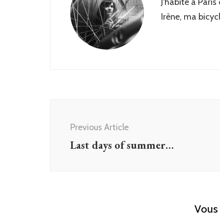
J'habite à Paris
Irène, ma bicyc
Post
Navigation
Previous Article
Last days of summer…
Vous 