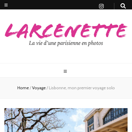
Home
/
Voyage
/
Lisbonne, mon premier voyage solo